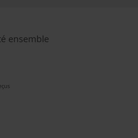
té ensemble
eçus