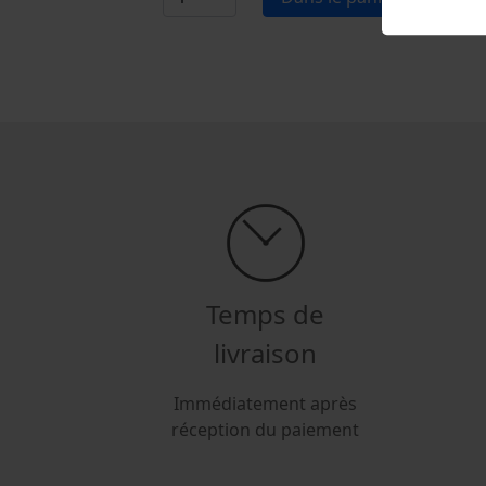
Temps de
livraison
Immédiatement après
réception du paiement