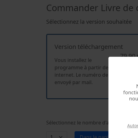
Commander Livre de c
Sélectionnez la version souhaitée
Version téléchargement
79,90 
Vous installez le
programme à partir de notre page
internet. Le numéro de licence sera
envoyé par mail.
foncti
nou
Sélectionnez le nombre d'articles désir
Auto