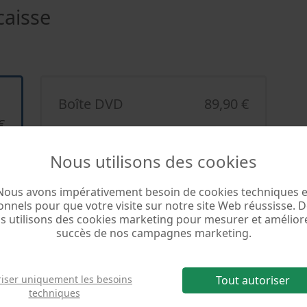
aisse
Boîte DVD
89,90 €
€
Vous recevrez le programme et le
numéro de licence par CD. Livraison
Nous utilisons des cookies
gratuite.
Nous avons impérativement besoin de cookies techniques e
onnels pour que votre visite sur notre site Web réussisse. D
s utilisons des cookies marketing pour mesurer et améliore
succès de nos campagnes marketing.
és
riser uniquement les besoins
Tout autoriser
techniques