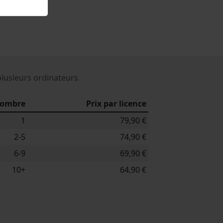
plusieurs ordinateurs
ombre
Prix par licence
1
79,90 €
2-5
74,90 €
6-9
69,90 €
10+
64,90 €